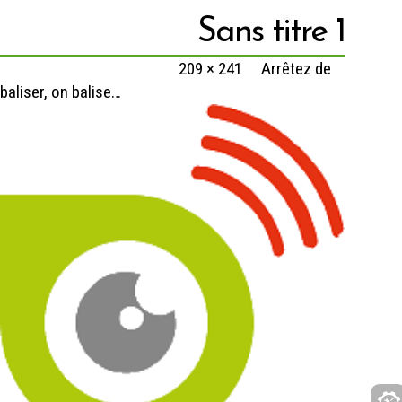
Sans titre 1
Published
24 mars 2020
at
209 × 241
in
Arrêtez de
baliser, on balise…