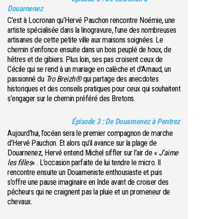
Douarnenez
C’est à Locronan qu’Hervé Pauchon rencontre Noémie, une
artiste spécialisée dans la linogravure, l’une des nombreuses
artisanes de cette petite ville aux maisons soignées. Le
chemin s’enfonce ensuite dans un bois peuplé de houx, de
hêtres et de gibiers. Plus loin, ses pas croisent ceux de
Cécile qui se rend à un mariage en calèche et d’Arnaud, un
passionné du
Tro Breizh®
qui partage des anecdotes
historiques et des conseils pratiques pour ceux qui souhaitent
s’engager sur le chemin préféré des Bretons.
Épisode 3 : De Douarnenez à Pentrez
Aujourd’hui, l’océan sera le premier compagnon de marche
d’Hervé Pauchon. Et alors qu’il avance sur la plage de
Douarnenez, Hervé entend Michel siffler sur l’air de «
J’aime
les filles
« . L’occasion parfaite de lui tendre le micro. Il
rencontre ensuite un Douarneniste enthousiaste et puis
s’offre une pause imaginaire en Inde avant de croiser des
pêcheurs qui ne craignent pas la pluie et un promeneur de
chevaux.