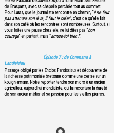
Hervé Pauchon découvrira aujourd’hui le Mont Saint-Michel
de Brasparts, avec sa chapelle perchée tout au sommet.
Pour Laura, que le journaliste rencontre en chemin, “
il ne faut
pas attendre son rêve, il faut le créer
”, c’est ce qu’elle fait
dans son café où les rencontres sont nombreuses. Surtout, si
vous faites une pause chez elle, ne lui dites pas “
bon
courage
” en partant, mais “
amuse-toi bien !
”.
Épisode 7 : de Commana à
Landivisiau
Passage obligé par les Enclos Paroissiaux et découverte de
la richesse patrimoniale bretonne comme une cerise sur un
kouign-amann. Notre reporter tendra son micro à un ancien
agriculteur, aujourd’hui mondialiste, qui lui racontera la dureté
de son ancien métier et sa passion pour les vieilles pierres.