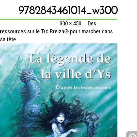
9782843461014_w300
Published
31 août 2022
at
300 × 450
in
Des
ressources sur le Tro Breizh® pour marcher dans
sa tête