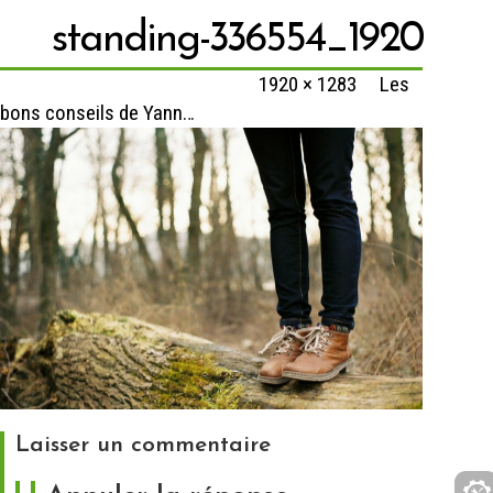
standing-336554_1920
Published
11 décembre 2023
at
1920 × 1283
in
Les
bons conseils de Yann…
Laisser un commentaire