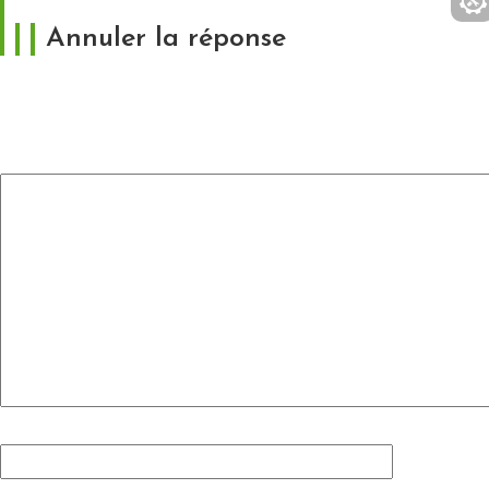
Annuler la réponse
Votre adresse e-mail ne sera pas publiée.
Les
champs obligatoires sont indiqués avec
*
Commentaire
*
Nom
*