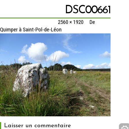
DSC00661
Published
9 février 2020
at
2560 × 1920
in
De
Quimper à Saint-Pol-de-Léon
Laisser un commentaire