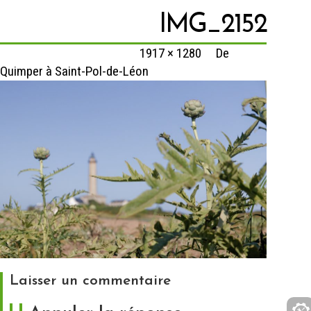
IMG_2152
Published
9 février 2020
at
1917 × 1280
in
De
Quimper à Saint-Pol-de-Léon
Laisser un commentaire