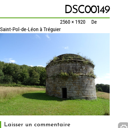
DSC00149
Published
14 février 2020
at
2560 × 1920
in
De
Saint-Pol-de-Léon à Tréguier
Laisser un commentaire