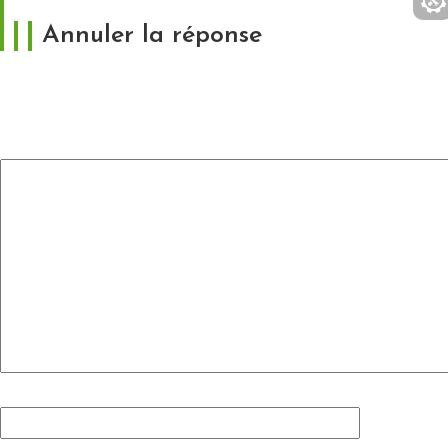
Annuler la réponse
Votre adresse e-mail ne sera pas publiée.
Les
champs obligatoires sont indiqués avec
*
Commentaire
*
Nom
*