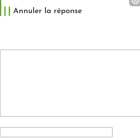
Annuler la réponse
Votre adresse e-mail ne sera pas publiée.
Les
champs obligatoires sont indiqués avec
*
Commentaire
*
Nom
*