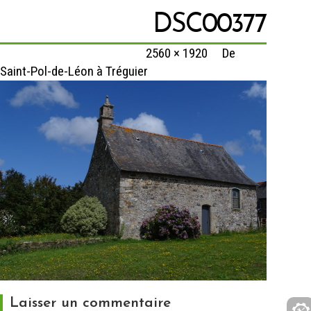
DSC00377
Published
14 février 2020
at
2560 × 1920
in
De
Saint-Pol-de-Léon à Tréguier
Laisser un commentaire