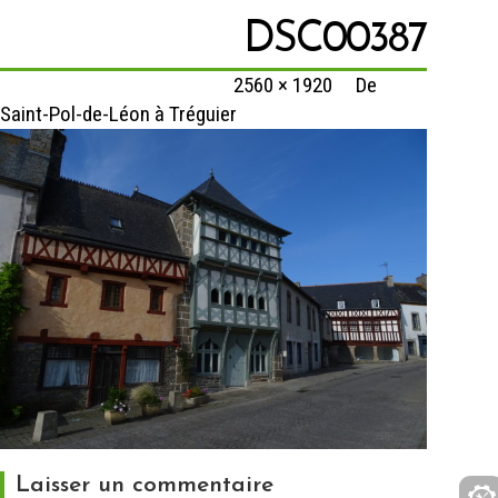
DSC00387
Published
14 février 2020
at
2560 × 1920
in
De
Saint-Pol-de-Léon à Tréguier
Laisser un commentaire