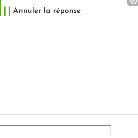
Annuler la réponse
Votre adresse e-mail ne sera pas publiée.
Les
champs obligatoires sont indiqués avec
*
Commentaire
*
Nom
*