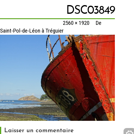
DSC03849
Published
14 février 2020
at
2560 × 1920
in
De
Saint-Pol-de-Léon à Tréguier
Laisser un commentaire