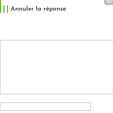
Annuler la réponse
Votre adresse e-mail ne sera pas publiée.
Les
champs obligatoires sont indiqués avec
*
Commentaire
*
Nom
*