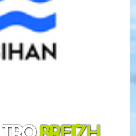
 TRO
BREIZH