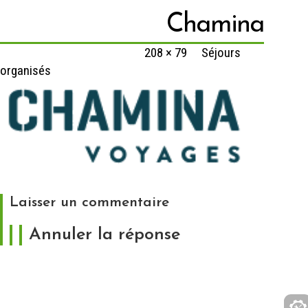
Chamina
Published
15 février 2020
at
208 × 79
in
Séjours
organisés
Laisser un commentaire
Annuler la réponse
Votre adresse e-mail ne sera pas publiée.
Les
champs obligatoires sont indiqués avec
*
Commentaire
*