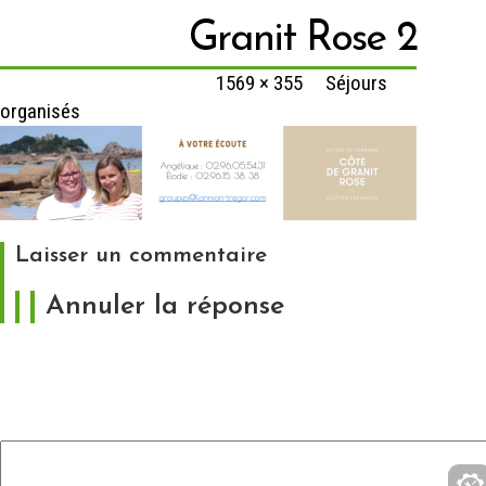
Granit Rose 2
Published
13 mars 2020
at
1569 × 355
in
Séjours
organisés
Laisser un commentaire
Annuler la réponse
Votre adresse e-mail ne sera pas publiée.
Les
champs obligatoires sont indiqués avec
*
Commentaire
*