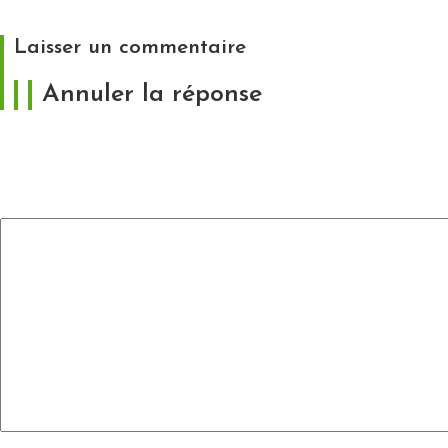
8,00 €
Laisser un commentaire
Annuler la réponse
Votre adresse e-mail ne sera pas publiée.
Les
champs obligatoires sont indiqués avec
*
Commentaire
*