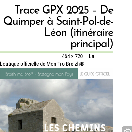
Trace GPX 2025 – De
Quimper à Saint-Pol-de-
Léon (itinéraire
principal)
Published
28 février 2024
at
464 × 720
in
La
boutique officielle de Mon Tro Breizh®