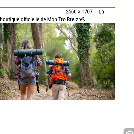
Published
25 octobre 2021
at
2560 × 1707
in
La
boutique officielle de Mon Tro Breizh®
Back view of backpackers walking on mountainous
trail. Caucasian hikers or traveler carrying
backpacks and hiking in forest together.
Backpacking tourism, adventure and summer