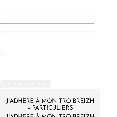
Nom
*
E-mail
*
Site web
Enregistrer mon nom, mon e-mail et mon site
dans le navigateur pour mon prochain
commentaire.
J'ADHÈRE À MON TRO BREIZH
– PARTICULIERS