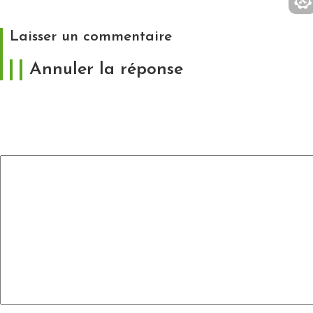
vacation concept
Laisser un commentaire
Annuler la réponse
Votre adresse e-mail ne sera pas publiée.
Les
champs obligatoires sont indiqués avec
*
Commentaire
*