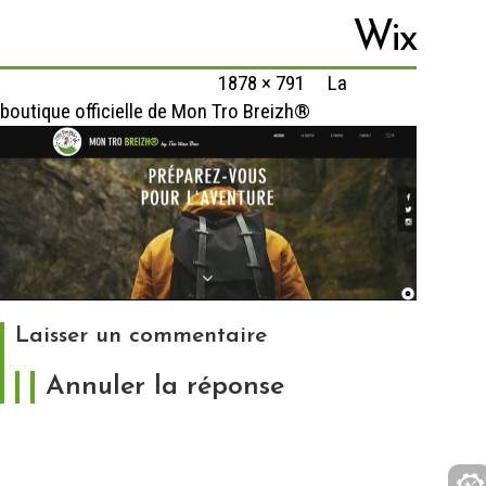
Wix
Published
1 février 2020
at
1878 × 791
in
La
boutique officielle de Mon Tro Breizh®
Laisser un commentaire
Annuler la réponse
Votre adresse e-mail ne sera pas publiée.
Les
champs obligatoires sont indiqués avec
*