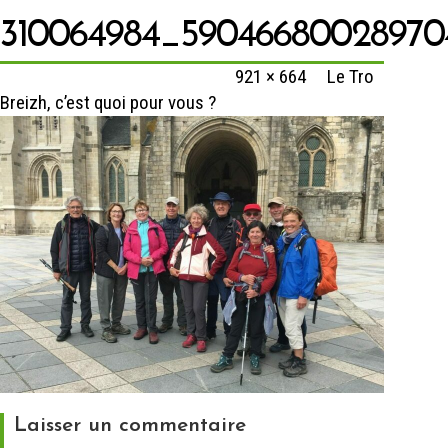
310064984_59046680028970
Published
30 novembre 2022
at
921 × 664
in
Le Tro
Breizh, c’est quoi pour vous ?
Laisser un commentaire