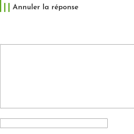
Annuler la réponse
Votre adresse e-mail ne sera pas publiée.
Les
champs obligatoires sont indiqués avec
*
Commentaire
*
Nom
*
E-mail
*