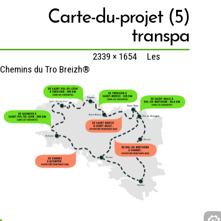
Carte-du-projet (5)
transpa
Published
20 mai 2022
at
2339 × 1654
in
Les
Chemins du Tro Breizh®