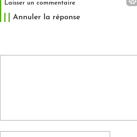
Laisser un commentaire
Annuler la réponse
Votre adresse e-mail ne sera pas publiée.
Les
champs obligatoires sont indiqués avec
*
Commentaire
*
Nom
*