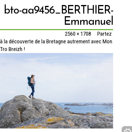
bto-aa9456_BERTHIER-
Emmanuel
Published
25 octobre 2021
at
2560 × 1708
in
Partez
à la découverte de la Bretagne autrement avec Mon
Tro Breizh !