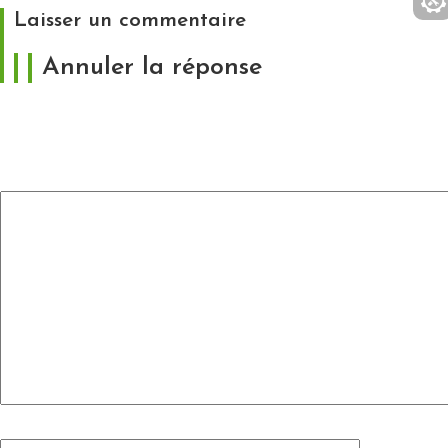
Laisser un commentaire
Annuler la réponse
Votre adresse e-mail ne sera pas publiée.
Les
champs obligatoires sont indiqués avec
*
Commentaire
*
Nom
*