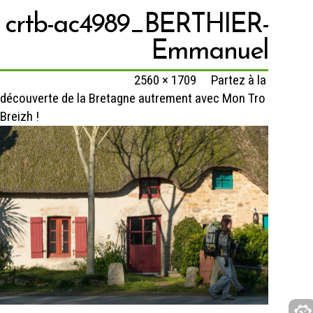
crtb-ac4989_BERTHIER-
Emmanuel
Published
3 juillet 2022
at
2560 × 1709
in
Partez à la
découverte de la Bretagne autrement avec Mon Tro
Breizh !