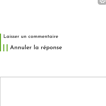
France, Loire-Atlantique (44), Saint-Lyphard,
randonneur découvrant la Brière depuis le port de
Bréca // France, Loire-Atlantique, Saint-Lyphard,
hiker discovered the Briere area since the small
harbour of Breca
Laisser un commentaire
Annuler la réponse
Votre adresse e-mail ne sera pas publiée.
Les
champs obligatoires sont indiqués avec
*
Commentaire
*