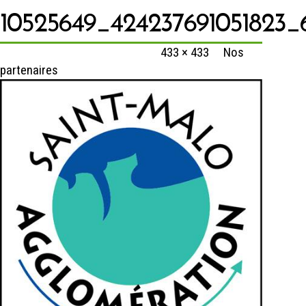
10525649_424237691051823_
Published
27 novembre 2021
at
433 × 433
in
Nos
partenaires