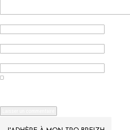
Nom
*
E-mail
*
Site web
Enregistrer mon nom, mon e-mail et mon site
dans le navigateur pour mon prochain
commentaire.