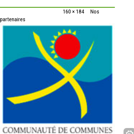
Published
30 janvier 2024
at
160 × 184
in
Nos
partenaires