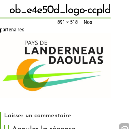
ob_e4e50d_logo-ccpld
Published
13 mars 2020
at
891 × 518
in
Nos
partenaires
http://www.pays-landerneau-daoulas.fr/
Laisser un commentaire