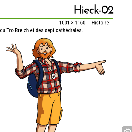
Hieck-02
Published
3 janvier 2020
at
1001 × 1160
in
Histoire
du Tro Breizh et des sept cathédrales.