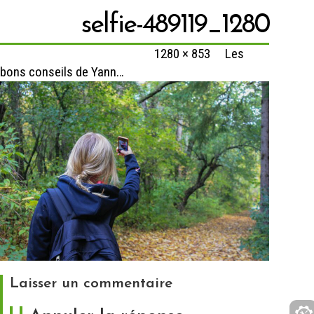
selfie-489119_1280
Published
29 octobre 2023
at
1280 × 853
in
Les
bons conseils de Yann…
Laisser un commentaire