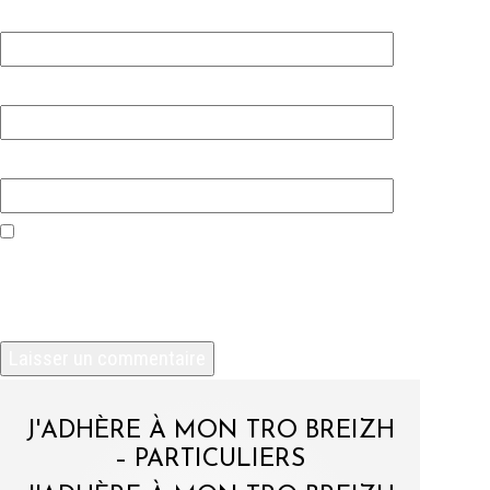
Nom
*
E-mail
*
Site web
Enregistrer mon nom, mon e-mail et mon site
dans le navigateur pour mon prochain
commentaire.
J'ADHÈRE À MON TRO BREIZH
– PARTICULIERS