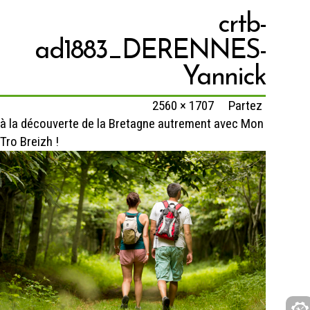
crtb-
ad1883_DERENNES-
Yannick
Published
25 octobre 2021
at
2560 × 1707
in
Partez
à la découverte de la Bretagne autrement avec Mon
Tro Breizh !